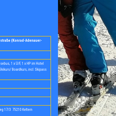
straße (Konrad-Adenauer-
sebus, 1 x Ü/F,
1 x HP
im Hotel
Skikurs/ Boardkurs, incl. Skipass
 390 €
eg 17/3
7
5210 Keltern